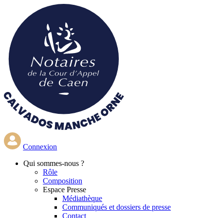
Aller
au
contenu
principal
Connexion
Qui
sommes-nous ?
Rôle
Composition
Espace Presse
Médiathèque
Communiqués et dossiers de presse
Contact