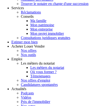
Trouver le notaire en charge d'une succession
Services
Réclamations
Conseils
Ma famille
Mon patrimoine
Mon entreprise
Mon projet immobilier
Consultations juridiques gratuites
Estimer
mon bien
Acheter
Louer
Vendre
Nos offres
Nos outils
Emploi
Les métiers du notariat
Les métiers du notariat
Où vous former ?
Témoignages
Nos offres d'emploi
Candidatures spontanées
Actualités
Podcasts
Vidéos
Prix de l'immobilier
Nos actus