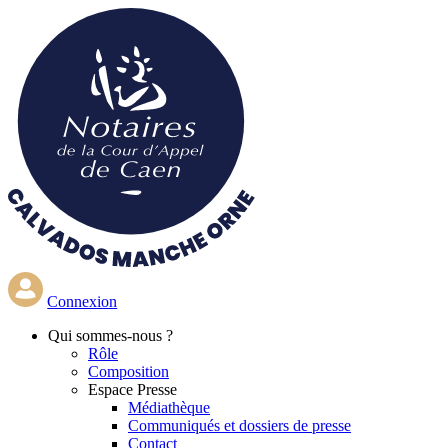
Aller
au
contenu
principal
Connexion
Qui
sommes-nous ?
Rôle
Composition
Espace Presse
Médiathèque
Communiqués et dossiers de presse
Contact