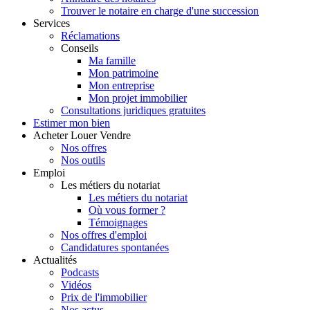
Trouver le notaire en charge d'une succession
Services
Réclamations
Conseils
Ma famille
Mon patrimoine
Mon entreprise
Mon projet immobilier
Consultations juridiques gratuites
Estimer
mon bien
Acheter
Louer
Vendre
Nos offres
Nos outils
Emploi
Les métiers du notariat
Les métiers du notariat
Où vous former ?
Témoignages
Nos offres d'emploi
Candidatures spontanées
Actualités
Podcasts
Vidéos
Prix de l'immobilier
Nos actus